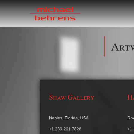
Artw
Shaw Gallery
H
Naples, Florida, USA
Roy
+1.239.261.7828
+1.