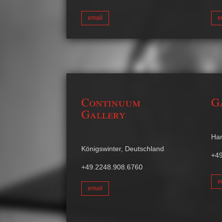
email
e
Continuum
G
Gallery
Ha
Königswinter, Deutschland
+49
+49.2248.908.6760
e
email