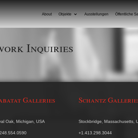
About
Objekte
Ausstellungen
Öffentliche 
ork Inquiries
abatat Galleries
Schantz Gallerie
al Oak, Michigan, USA
Stockbridge, Massachusetts,
248.554.0590
+1.413.298.3044